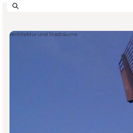
Architektur und Stadträume
Erlebnisse
Natur
Städte und Orte
Das passiert
Reiseplanung
Praktische Informationen