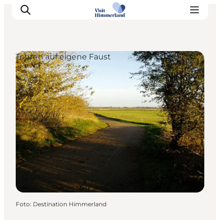
Touren auf eigene Faust
Erlebnisse
Natur
Städte und Orte
Das passiert
Reiseplanung
Praktische Informationen
Foto
:
Destination Himmerland