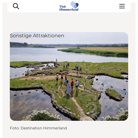
Sonstige Attraktionen
Erlebnisse
Natur
Städte und Orte
Das passiert
Reiseplanung
Praktische Informationen
Foto
:
Destination Himmerland