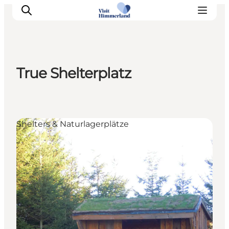
True Shelterplatz
Erlebnisse
Natur
Städte und Orte
Shelters & Naturlagerplätze
Das passiert
Reiseplanung
Praktische Informationen