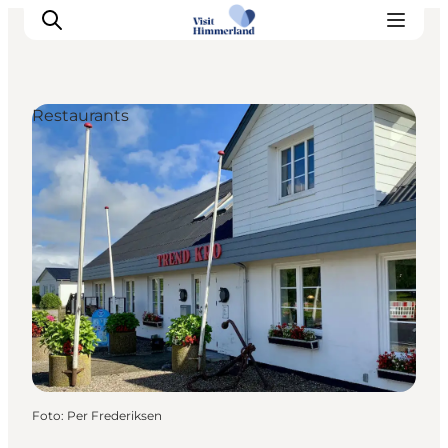
Restaurants
Erlebnisse
Natur
Städte und Orte
Das passiert
Reiseplanung
Praktische Informationen
Foto
:
Per Frederiksen