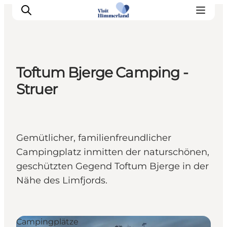
Toftum Bjerge Camping -
Erlebnisse
Struer
Natur
Städte und Orte
Das passiert
Gemütlicher, familienfreundlicher
Reiseplanung
Campingplatz inmitten der naturschönen,
Praktische Informationen
geschützten Gegend Toftum Bjerge in der
Nähe des Limfjords.
Campingplätze