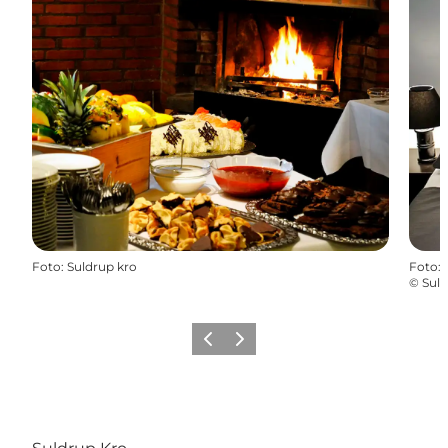
Foto
:
Suldrup kro
Foto
:
©
Suld
Vorherige Folie
Nächste Folie