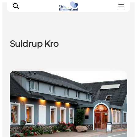
Suldrup Kro
Erlebnisse
Natur
Städte und Orte
Gasthöfe
Das passiert
Reiseplanung
Praktische Informationen