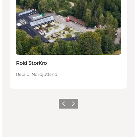
Nachhaltig
Rold StorKro
Rebild, Nordjütland
Vorherige Folie
Nächste Folie