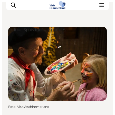
Indoor-Spaß für Jung und Alt
Erlebnisse
Natur
Städte und Orte
Das passiert
Reiseplanung
Praktische Informationen
Foto
:
VisitVesthimmerland