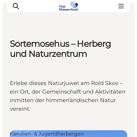
Sortemosehus – Herberg
Erlebnisse
und Naturzentrum
Natur
Städte und Orte
Das passiert
Erlebe dieses Naturjuwel am Rold Skov –
Reiseplanung
ein Ort, der Gemeinschaft und Aktivitäten
Praktische Informationen
inmitten der himmerländischen Natur
vereint.
Familien- & Jugendherbergen