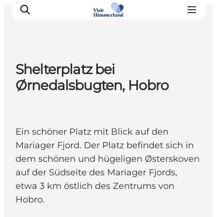
Shelterplatz bei
Erlebnisse
Ørnedalsbugten, Hobro
Natur
Städte und Orte
Das passiert
Ein schöner Platz mit Blick auf den
Reiseplanung
Mariager Fjord. Der Platz befindet sich in
Praktische Informationen
dem schönen und hügeligen Østerskoven
auf der Südseite des Mariager Fjords,
etwa 3 km östlich des Zentrums von
Hobro.