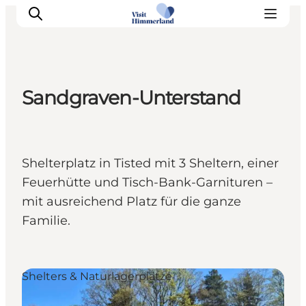
Sandgraven-Unterstand
Erlebnisse
Natur
Städte und Orte
Shelterplatz in Tisted mit 3 Sheltern, einer
Das passiert
Feuerhütte und Tisch-Bank-Garnituren –
Reiseplanung
mit ausreichend Platz für die ganze
Praktische Informationen
Familie.
Shelters & Naturlagerplätze