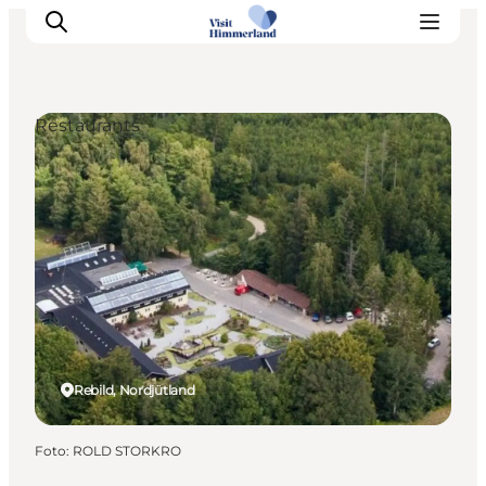
Restaurants
Erlebnisse
Natur
Städte und Orte
Das passiert
Reiseplanung
Praktische Informationen
Rebild, Nordjütland
Foto
:
ROLD STORKRO