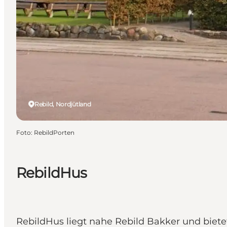
Rebild, Nordjütland
Foto
:
RebildPorten
RebildHus
RebildHus liegt nahe Rebild Bakker und biet