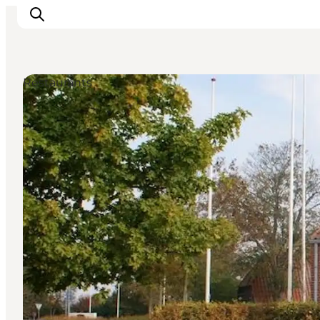
Restaurants
Erlebnisse
Natur
Städte und Orte
Das passiert
Reiseplanung
Praktische Informationen