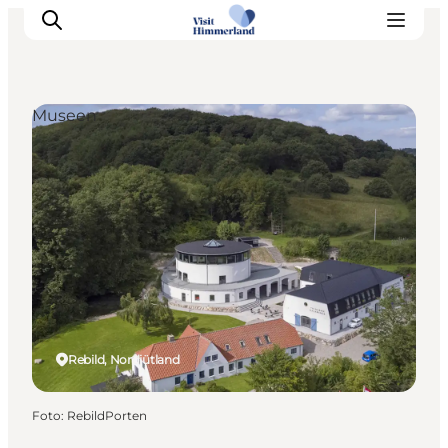
Museen
Erlebnisse
Natur
Städte und Orte
Das passiert
Reiseplanung
Praktische Informationen
Rebild, Nordjütland
Foto
:
RebildPorten