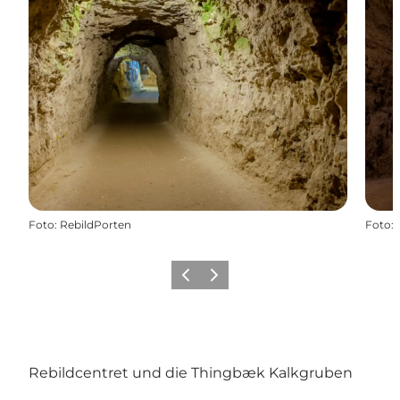
Foto
:
RebildPorten
Foto
:
Vorherige Folie
Nächste Folie
Rebildcentret und die Thingbæk Kalkgruben