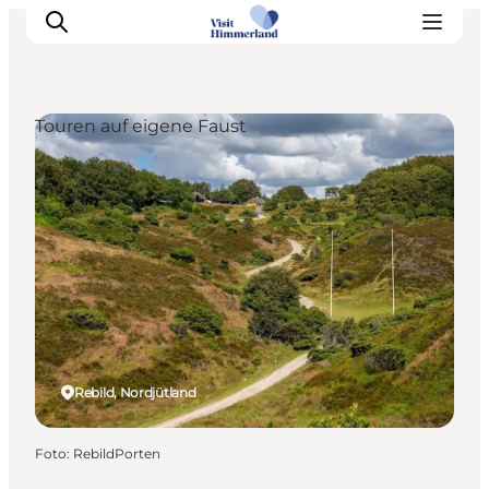
Touren auf eigene Faust
Erlebnisse
Natur
Städte und Orte
Das passiert
Reiseplanung
Praktische Informationen
Rebild, Nordjütland
Foto
:
RebildPorten