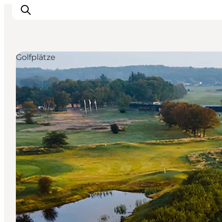
Golfplätze
Erlebnisse
Natur
Städte und Orte
Das passiert
Reiseplanung
Praktische Informationen