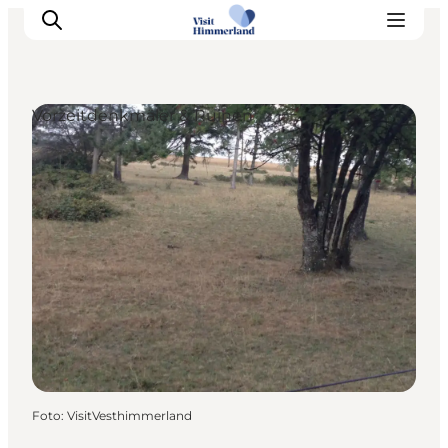
Vorzeitdenkmäler & Ruinen
Erlebnisse
Natur
Städte und Orte
Das passiert
Reiseplanung
Praktische Informationen
Foto
:
VisitVesthimmerland