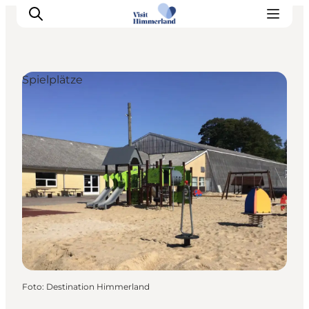
Spielplätze
Erlebnisse
Natur
Städte und Orte
Das passiert
Reiseplanung
Praktische Informationen
Foto
:
Destination Himmerland