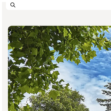
Parks & Gärten
Erlebnisse
Natur
Städte und Orte
Das passiert
Reiseplanung
Praktische Informationen