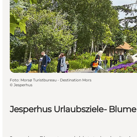
Foto
:
Morsø Turistbureau - Destination Mors
©
Jesperhus
Jesperhus Urlaubsziele- Blum