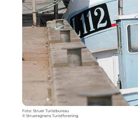
Foto
:
Struer Turistbureau
©
Strueregnens Turistforening