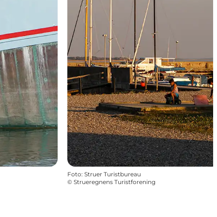
Foto
:
Struer Turistbureau
©
Strueregnens Turistforening