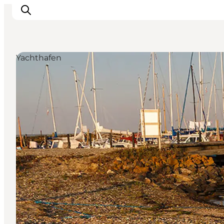
Yachthafen
Erlebnisse
Natur
Städte und Orte
Das passiert
Reiseplanung
Praktische Informationen