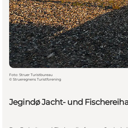
Foto
:
Struer Turistbureau
©
Strueregnens Turistforening
Jegindø Jacht- und Fischereih