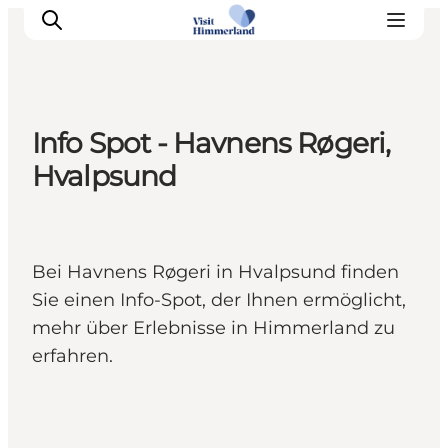
Info Spot - Havnens Røgeri,
Erlebnisse
Hvalpsund
Natur
Städte und Orte
Das passiert
Bei Havnens Røgeri in Hvalpsund finden
Reiseplanung
Sie einen Info-Spot, der Ihnen ermöglicht,
Praktische Informationen
mehr über Erlebnisse in Himmerland zu
erfahren.