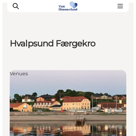
Hvalpsund Færgekro
Erlebnisse
Natur
Städte und Orte
Venues
Das passiert
Reiseplanung
Praktische Informationen