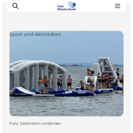
Sport und Aktivitäten
Erlebnisse
Natur
Städte und Orte
Das passiert
Reiseplanung
Praktische Informationen
Foto
:
Destination Limfjorden