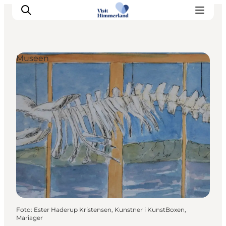
Museen
Erlebnisse
Natur
Städte und Orte
Das passiert
Reiseplanung
Praktische Informationen
Foto
:
Ester Haderup Kristensen, Kunstner i KunstBoxen,
Mariager