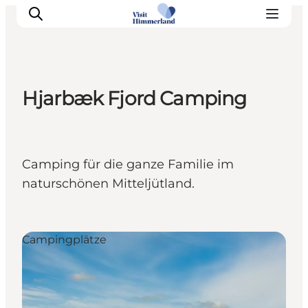
Hjarbæk Fjord Camping
Erlebnisse
Natur
Städte und Orte
Camping für die ganze Familie im
Das passiert
naturschönen Mitteljütland.
Reiseplanung
Praktische Informationen
Campingplätze