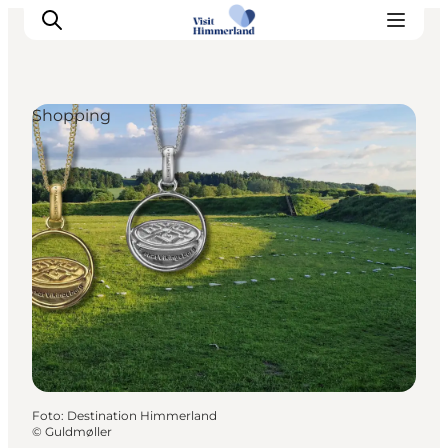
Shopping
Erlebnisse
Natur
Städte und Orte
Das passiert
Reiseplanung
Praktische Informationen
Foto
:
Destination Himmerland
©
Guldmøller