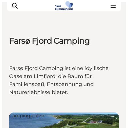
Farsø Fjord Camping
Erlebnisse
Natur
Städte und Orte
Farsø Fjord Camping ist eine idyllische
Das passiert
Oase am Limfjord, die Raum für
Reiseplanung
Familienspaß, Entspannung und
Praktische Informationen
Naturerlebnisse bietet.
Campingplätze