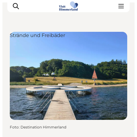
Strände und Freibäder
Erlebnisse
Natur
Städte und Orte
Das passiert
Reiseplanung
Praktische Informationen
Foto
:
Destination Himmerland