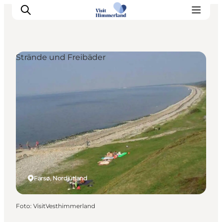
Strände und Freibäder
Erlebnisse
Natur
Städte und Orte
Das passiert
Reiseplanung
Praktische Informationen
Farsø, Nordjütland
Foto
:
VisitVesthimmerland