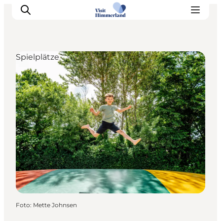
Spielplätze
Erlebnisse
Natur
Städte und Orte
Das passiert
Reiseplanung
Praktische Informationen
Foto
:
Mette Johnsen