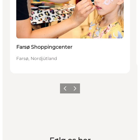
Farsø Shoppingcenter
Farsø, Nordjütland
Vorherige Folie
Nächste Folie