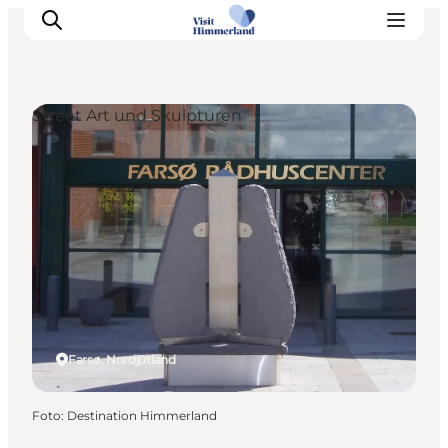
Street Art und Skulpturen
Erlebnisse
Natur
Städte und Orte
Das passiert
Reiseplanung
Praktische Informationen
Farsø, Nordjütland
Foto
:
Destination Himmerland