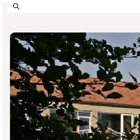
Restaurants
Erlebnisse
Natur
Städte und Orte
Das passiert
Reiseplanung
Praktische Informationen