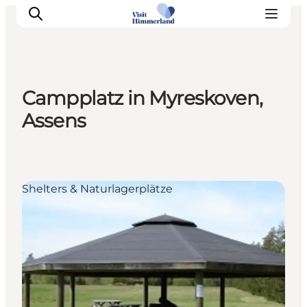
Campplatz in Myreskoven,
Erlebnisse
Assens
Natur
Städte und Orte
Das passiert
Shelters & Naturlagerplätze
Reiseplanung
Praktische Informationen