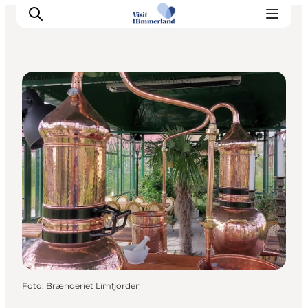
Örtliche Geschmackserlebnisse
Erlebnisse
Natur
Städte und Orte
Das passiert
Reiseplanung
Praktische Informationen
Foto
:
Brænderiet Limfjorden