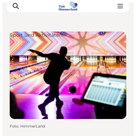
Sport und Aktivitäten
Erlebnisse
Natur
Städte und Orte
Das passiert
Reiseplanung
Praktische Informationen
Foto
:
HimmerLand