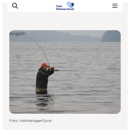
Angeln
Erlebnisse
Natur
Städte und Orte
Das passiert
Reiseplanung
Praktische Informationen
Foto
:
VisitMariagerFjord