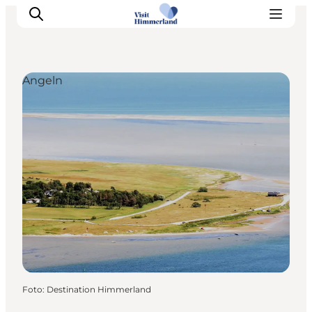
Angeln
Erlebnisse
Natur
Städte und Orte
Das passiert
Reiseplanung
Praktische Informationen
Foto
:
Destination Himmerland