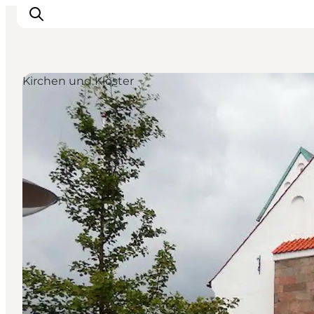
Kirchen und Klöster
Erlebnisse
Natur
Städte und Orte
Das passiert
Reiseplanung
Praktische Informationen