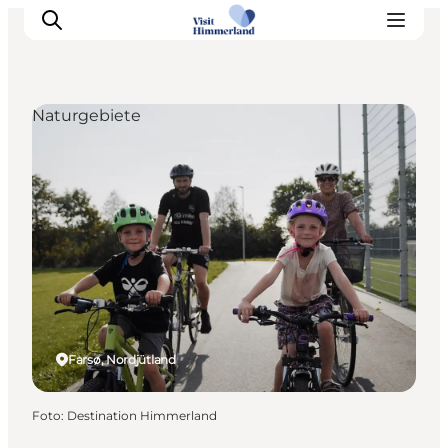
Naturgebiete
Erlebnisse
Natur
Städte und Orte
Das passiert
Reiseplanung
Praktische Informationen
Farsø, Nordjütland
Foto
:
Destination Himmerland