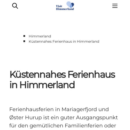
■
Himmerland
■
Küstennahes Ferienhaus in Himmerland
Erlebnisse
Natur
Städte und Orte
Küstennahes Ferienhaus
Das passiert
Reiseplanung
in Himmerland
Praktische Informationen
Ferienhausferien in Mariagerfjord und
Øster Hurup ist ein guter Ausgangspunkt
für den gemütlichen Familienferien oder