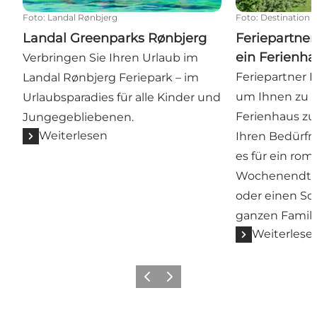
Foto
:
Landal Rønbjerg
Foto
:
Destination
Landal Greenparks Rønbjerg
Feriepartner
ein Ferienh
Verbringen Sie Ihren Urlaub im
Feriepartner K
Landal Rønbjerg Feriepark – im
um Ihnen zu h
Urlaubsparadies für alle Kinder und
Ferienhaus zu
Jungegebliebenen.
Weiterlesen
Ihren Bedürfni
es für ein rom
Wochenendtri
oder einen S
ganzen Famili
Weiterlese
Vorherige Folie
Nächste Folie