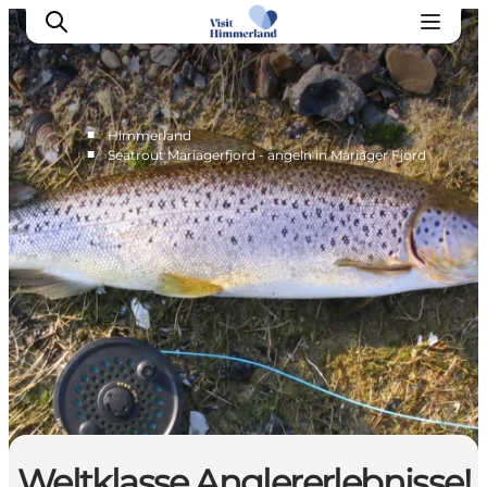
■
Himmerland
■
Seatrout Mariagerfjord - angeln in Mariager Fjord
Erlebnisse
Natur
Städte und Orte
Das passiert
Reiseplanung
Praktische Informationen
Weltklasse Anglererlebnisse!