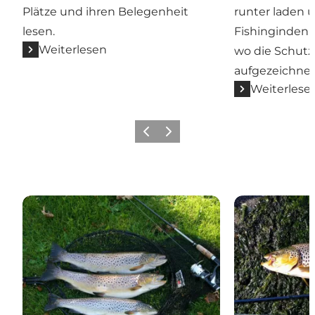
Plätze und ihren Belegenheit
runter laden u
lesen.
Fishingindenm
Weiterlesen
wo die Schutz
aufgezeichnet
Weiterlese
Vorherige Folie
Nächste Folie
Die Jahreszeiten am Mariager Fjord
Die Forellen 