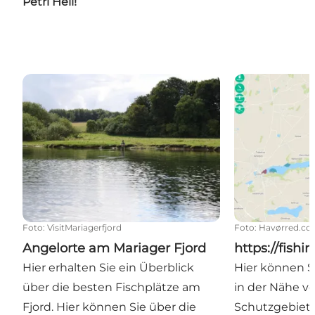
Petri Heil!
Angelorte am Mariager Fjord
https://fishin
Foto
:
VisitMariagerfjord
Foto
:
Havørred.c
Angelorte am Mariager Fjord
https://fish
Hier erhalten Sie ein Überblick
Hier können Si
über die besten Fischplätze am
in der Nähe v
Fjord. Hier können Sie über die
Schutzgebiet 