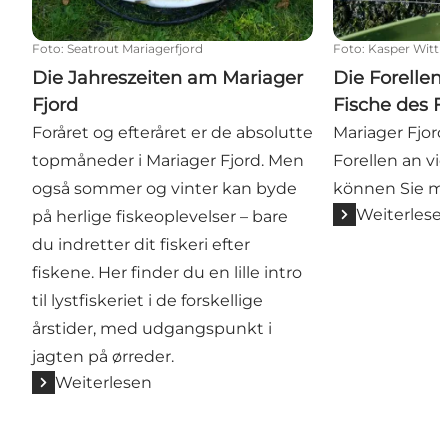
Foto
:
Seatrout Mariagerfjord
Foto
:
Kasper Wittr
Die Jahreszeiten am Mariager
Die Forelle
Fjord
Fische des F
Foråret og efteråret er de absolutte
Mariager Fjord
topmåneder i Mariager Fjord. Men
Forellen an vie
også sommer og vinter kan byde
können Sie me
Weiterlese
på herlige fiskeoplevelser – bare
du indretter dit fiskeri efter
fiskene. Her finder du en lille intro
til lystfiskeriet i de forskellige
årstider, med udgangspunkt i
jagten på ørreder.
Weiterlesen