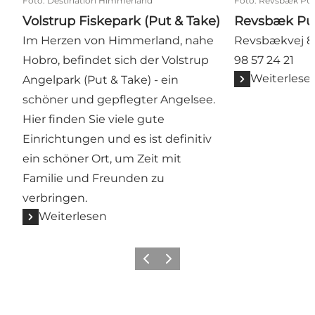
Foto
:
Destination Himmerland
Foto
:
Revsbæk Put
Volstrup Fiskepark (Put & Take)
Revsbæk Put
Im Herzen von Himmerland, nahe
Revsbækvej 8,
Hobro, befindet sich der Volstrup
98 57 24 21
Weiterlese
Angelpark (Put & Take) - ein
schöner und gepflegter Angelsee.
Hier finden Sie viele gute
Einrichtungen und es ist definitiv
ein schöner Ort, um Zeit mit
Familie und Freunden zu
verbringen.
Weiterlesen
Vorherige Folie
Nächste Folie