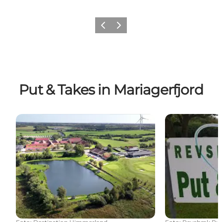
Vorherige Folie
Nächste Folie
Put & Takes in Mariagerfjord
Volstrup Fiskepark (Put & Take)
Revsbæk Put 