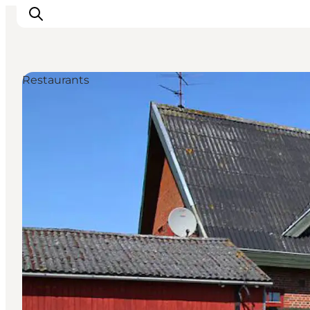
Restaurants
Erlebnisse
Natur
Städte und Orte
Das passiert
Reiseplanung
Praktische Informationen