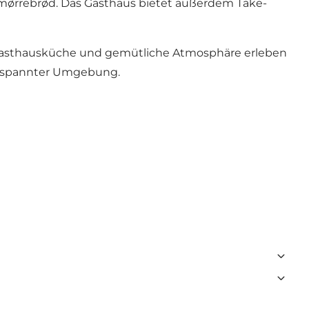
Smørrebrød. Das Gasthaus bietet außerdem Take-
he Gasthausküche und gemütliche Atmosphäre erleben
ntspannter Umgebung.