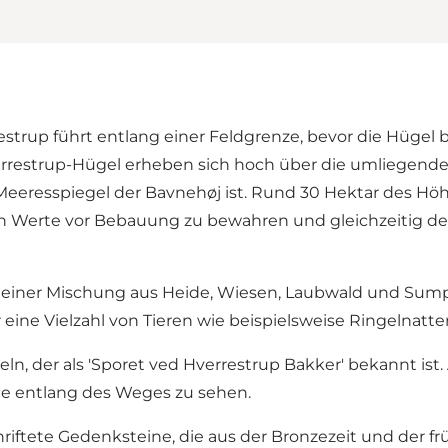
strup führt entlang einer Feldgrenze, bevor die Hügel 
restrup-Hügel erheben sich hoch über die umliegende
eeresspiegel der Bavnehøj ist. Rund 30 Hektar des Hö
en Werte vor Bebauung zu bewahren und gleichzeitig de
iner Mischung aus Heide, Wiesen, Laubwald und Sumpfge
ine Vielzahl von Tieren wie beispielsweise Ringelnatter
, der als '
Sporet ved Hverrestrup Bakker
' bekannt ist
te entlang des Weges zu sehen.
riftete Gedenksteine, die aus der Bronzezeit und der fr