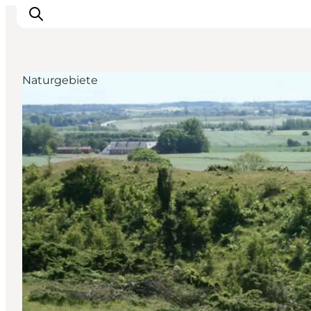
Naturgebiete
Erlebnisse
Natur
Städte und Orte
Das passiert
Reiseplanung
Praktische Informationen